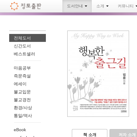
도서안내
소개
커뮤니티
전체도서
신간도서
베스트셀러
마음공부
즉문즉설
에세이
불교입문
불교경전
환경/사상
통일/역사
eBook
책 소개
저자 소개