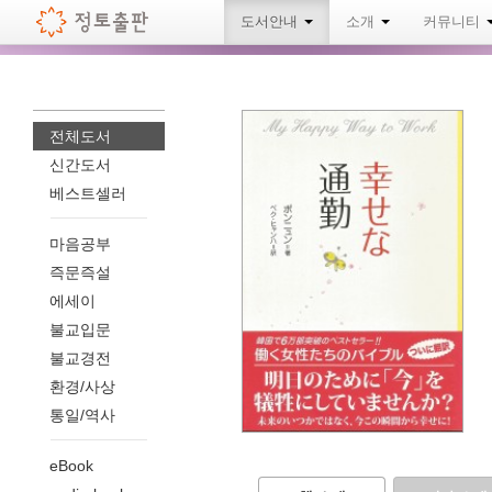
도서안내
소개
커뮤니티
전체도서
신간도서
베스트셀러
마음공부
즉문즉설
에세이
불교입문
불교경전
환경/사상
통일/역사
eBook