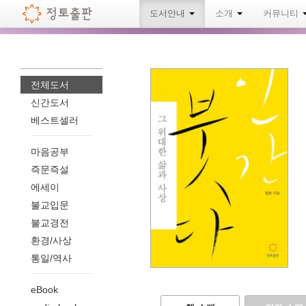
도서안내
소개
커뮤니티
전체도서
신간도서
베스트셀러
마음공부
즉문즉설
에세이
불교입문
불교경전
환경/사상
통일/역사
eBook