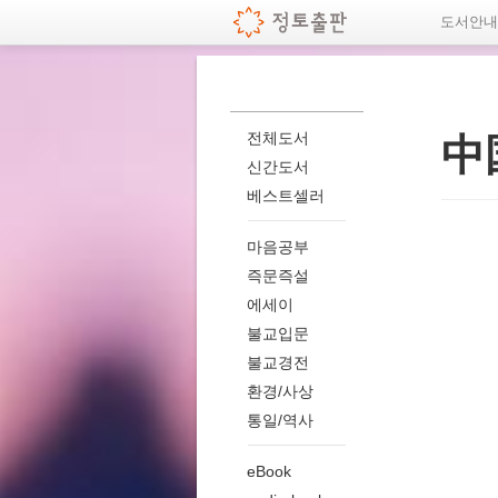
도서안
전체도서
中
신간도서
베스트셀러
마음공부
즉문즉설
에세이
불교입문
불교경전
환경/사상
통일/역사
eBook