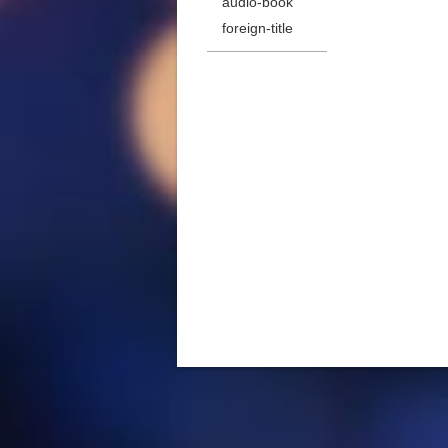
audio-book
foreign-title