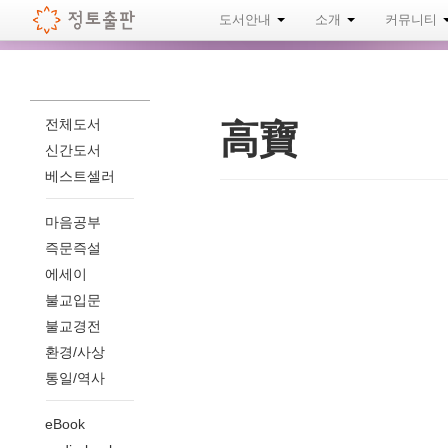
도서안내
소개
커뮤니티
전체도서
高寶
신간도서
베스트셀러
마음공부
즉문즉설
에세이
불교입문
불교경전
환경/사상
통일/역사
eBook