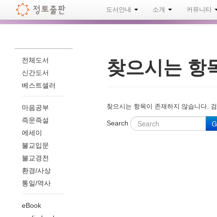
도서안내
소개
커뮤니티
전체도서
찾으시는 항
신간도서
베스트셀러
찾으시는 항목이 존재하지 않습니다. 검
마음공부
즉문즉설
G
Search
에세이
불교입문
불교경전
환경/사상
통일/역사
eBook