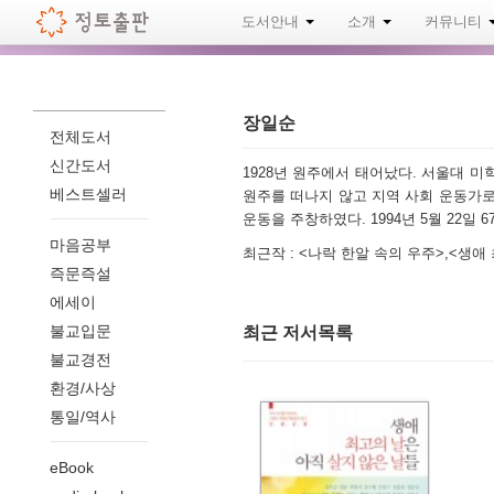
도서안내
소개
커뮤니티
장일순
전체도서
신간도서
1928년 원주에서 태어났다. 서울대 미
베스트셀러
원주를 떠나지 않고 지역 사회 운동가
운동을 주창하였다. 1994년 5월 22일 
마음공부
최근작 : <나락 한알 속의 우주>,<생애
즉문즉설
에세이
불교입문
최근 저서목록
불교경전
환경/사상
통일/역사
eBook