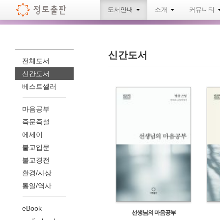
도서안내
소개
커뮤니티
신간도서
전체도서
신간도서
베스트셀러
마음공부
즉문즉설
에세이
불교입문
불교경전
환경/사상
통일/역사
eBook
선생님의 마음공부